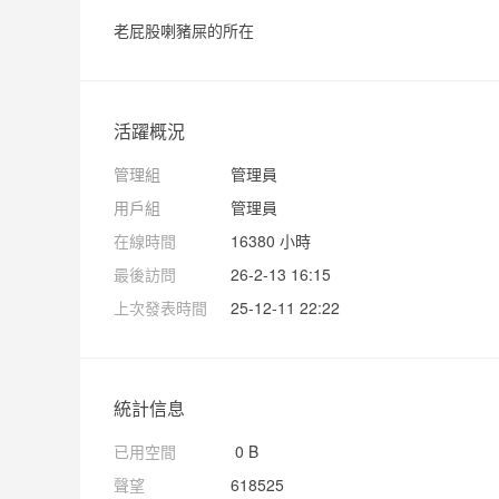
老屁股喇豬屎的所在
活躍概況
管理組
管理員
用戶組
管理員
在線時間
16380 小時
最後訪問
26-2-13 16:15
上次發表時間
25-12-11 22:22
統計信息
已用空間
0 B
聲望
618525