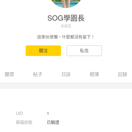
SOG學園長
未設定
這傢伙很懶，什麼都沒有留下！
聽眾
帖子
日誌
相簿
記錄
UID
1
郵箱狀態
已驗證