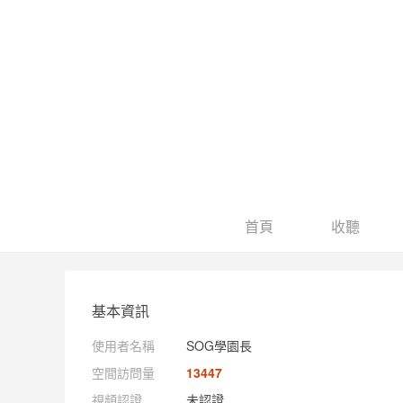
首頁
收聽
基本資訊
使用者名稱
SOG學園長
空間訪問量
13447
視頻認證
未認證