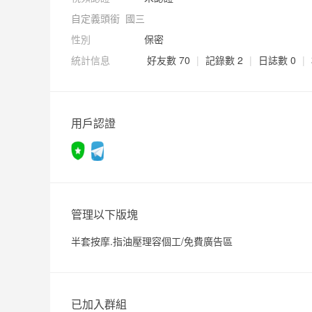
自定義頭銜
國三
性別
保密
統計信息
好友數 70
|
記錄數 2
|
日誌數 0
|
用戶認證
管理以下版塊
半套按摩.指油壓理容個工/免費廣告區
已加入群組