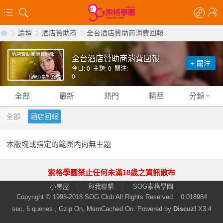
論壇
酒店贊助商
全台酒店贊助商消費回報
全台酒店贊助商消費回報
+ 關注
今日: 0 主題: 0 關注:
【
»
›
›
0
全部
最新
熱門
精華
分類
全部
酒店回報
本版塊或指定的範圍內尚無主題
索格學園禁止任何未滿18歲之資訊散布
索
|
|
小黑屋
與我聯繫
SOG索格學園
Copyright © 1998-2018
SOG Club
All Rights Reserved.
0.018984
sec, 6 queries , Gzip On, MemCached On.
Powered by
Discuz!
X3.4