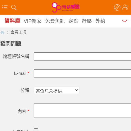
資料庫
VIP獨家
免費魚訊
定點
紓壓
外約
會員工具
發問問題
論壇帳號名稱
【
›
E-mail
*
分類
內容
*
索