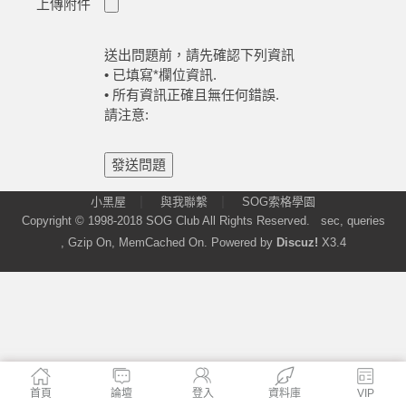
上傳附件
送出問題前，請先確認下列資訊
• 已填寫*欄位資訊.
• 所有資訊正確且無任何錯誤.
請注意:
格
發送問題
|
|
小黑屋
與我聯繫
SOG索格學園
Copyright © 1998-2018
SOG Club
All Rights Reserved.
sec, queries
, Gzip On, MemCached On.
Powered by
Discuz!
X3.4
學
首頁
論壇
登入
資料庫
VIP