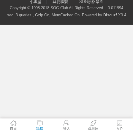
|
|
小黑屋
與我聯繫
SOG索格學園
Copyright © 1998-2018
SOG Club
All Rights Reserved.
0.011994
sec, 3 queries , Gzip On, MemCached On.
Powered by
Discuz!
X3.4
首頁
論壇
登入
資料庫
VIP